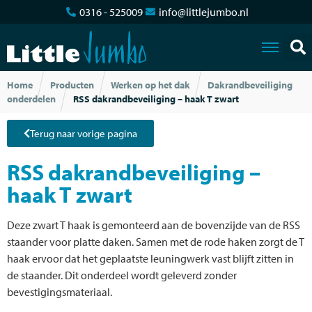
0316 - 525009
info@littlejumbo.nl
Home
Producten
Werken op het dak
Dakrandbeveiliging
onderdelen
RSS dakrandbeveiliging – haak T zwart
Terug naar vorige pagina
RSS dakrandbeveiliging –
haak T zwart
Deze zwart T haak is gemonteerd aan de bovenzijde van de RSS
staander voor platte daken. Samen met de rode haken zorgt de T
haak ervoor dat het geplaatste leuningwerk vast blijft zitten in
de staander. Dit onderdeel wordt geleverd zonder
bevestigingsmateriaal.