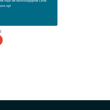
ek naar de dichtstbijzijnde Little
ons op!
T