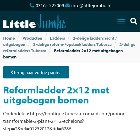
0316 - 525009
info@littlejumbo.nl
Home
Producten
Ladders
2-delige ladders recht /
uitgebogen
2-delige reform-/opsteekladders Tubesca
2-delige
reformladders Tubesca
Reformladder 2×12 met uitgebogen
bomen
Terug naar vorige pagina
Reformladder 2×12 met
uitgebogen bomen
Onderdelen: https://boutique.tubesca-comabi.com/pronor-
transformable-2-plans-2×12-echelons?
step=2&ref=01252012&rid=6286