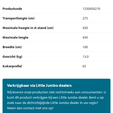
Productcode
1250450210
Transportlengte (cm)
275
Maximale hoogte in A-stand (cm)
450
Maximale lengte
450
Breedte (cm)
100
Gewicht (kg)
13.0
Kokerprofiel
65
Verkrijgbaar via Little Jumbo dealers
Wij leveren onze producten niet rechtstreeks aan consumenten. U
kunt dit product verkrijgen bij een Little Jumbo dealer. Bent u op
zoek naar de dichtstbijzijnde Little Jumbo dealer in uw regio?
Neem dan contact met ons op!