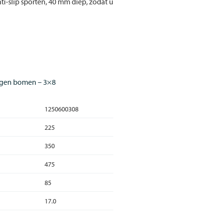
i-slip sporten, 40 mm diep, zodat u
ogen bomen – 3×8
1250600308
225
350
475
85
17.0