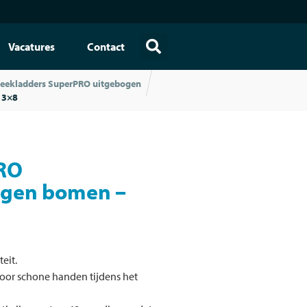
Vacatures
Contact
teekladders SuperPRO uitgebogen
 3×8
RO
ogen bomen –
eit.
oor schone handen tijdens het