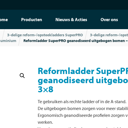
ome
Producten
Nieuws & Acties
Over ons
3-delige reform-/opsteekladders SuperPRO
3-delige reform-/ops
aluminium
Reformladder SuperPRO geanodiseerd uitgebogen bomen –
Reformladder SuperP
geanodiseerd uitgeb
3×8
Te gebruiken als rechte ladder of in de A-stand.
De uitgebogen bomen zorgen voor meer stabilit
Ergonomisch geanodiseerde profielen zorgen v
werken.