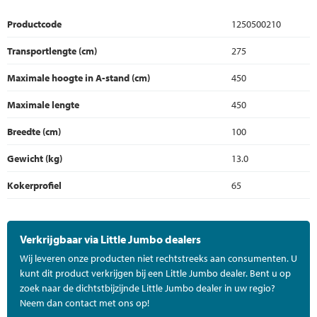
Productcode
1250500210
Transportlengte (cm)
275
Maximale hoogte in A-stand (cm)
450
Maximale lengte
450
Breedte (cm)
100
Gewicht (kg)
13.0
Kokerprofiel
65
Verkrijgbaar via Little Jumbo dealers
Wij leveren onze producten niet rechtstreeks aan consumenten. U
kunt dit product verkrijgen bij een Little Jumbo dealer. Bent u op
zoek naar de dichtstbijzijnde Little Jumbo dealer in uw regio?
Neem dan contact met ons op!