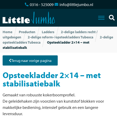
0316 - 525009
info@littlejumbo.nl
Home
Producten
Ladders
2-delige ladders recht /
uitgebogen
2-delige reform-/opsteekladders Tubesca
2-delige
opsteekladders Tubesca
Opsteekladder 2×14 – met
stabilisatiebalk
Terug naar vorige pagina
Opsteekladder 2×14 – met
stabilisatiebalk
Gemaakt van robuuste kokerboomprofiel.
De geleidehaken zijn voorzien van kunststof blokken voor
makkelijke bediening, intensief gebruik en een langere
levensduur.