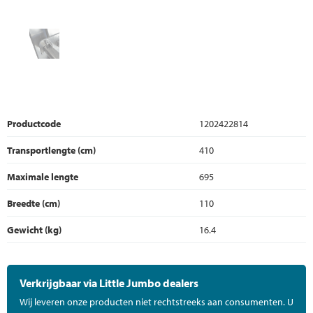
Productcode
1202422814
Transportlengte (cm)
410
Maximale lengte
695
Breedte (cm)
110
Gewicht (kg)
16.4
Verkrijgbaar via Little Jumbo dealers
Wij leveren onze producten niet rechtstreeks aan consumenten. U