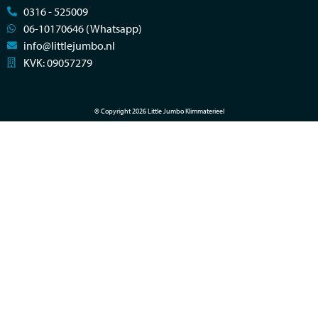
0316 - 525009
06-10170646 (Whatsapp)
info@littlejumbo.nl
KVK: 09057279
© Copyright 2026 Little Jumbo Klimmaterieel