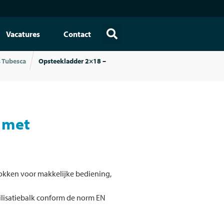
Vacatures
Contact
s Tubesca
Opsteekladder 2×18 –
 met
lokken voor makkelijke bediening,
ilisatiebalk conform de norm EN