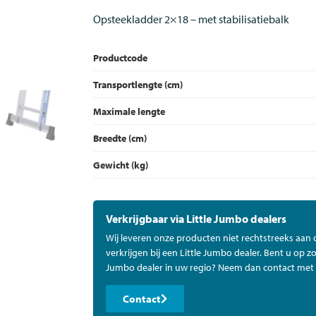
Opsteekladder 2×18 – met stabilisatiebalk
Productcode
Transportlengte (cm)
Maximale lengte
Breedte (cm)
Gewicht (kg)
Verkrijgbaar via Little Jumbo dealers
Wij leveren onze producten niet rechtstreeks aan
verkrijgen bij een Little Jumbo dealer. Bent u op zo
Jumbo dealer in uw regio? Neem dan contact met 
Contact