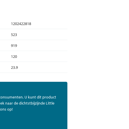
1202422818
523
919
120
23.9
 consumenten. U kunt dit product
ek naar de dichtstbijzijnde Little
ons op!