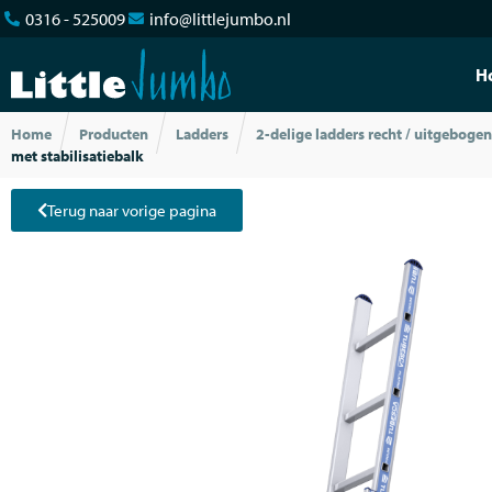
0316 - 525009
info@littlejumbo.nl
H
Home
Producten
Ladders
2-delige ladders recht / uitgebogen
met stabilisatiebalk
Terug naar vorige pagina