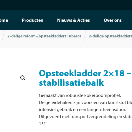
ome
Producten
Nieuws & Acties
Over ons
2-delige reform-/opsteekladders Tubesca
2-delige opsteekladder
Opsteekladder 2×18 –
stabilisatiebalk
Gemaakt van robuuste kokerboomprofiel.
De geleidehaken zijn voorzien van kunststof b
intensief gebruik en een langere levensduur.
Uitgevoerd met transportvergrendeling en stab
131