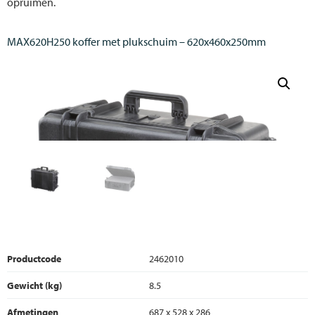
opruimen.
MAX620H250 koffer met plukschuim – 620x460x250mm
Productcode
2462010
Gewicht (kg)
8.5
Afmetingen
687 x 528 x 286