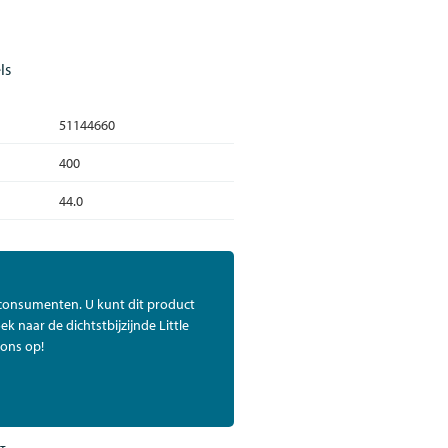
ls
51144660
400
44.0
 consumenten. U kunt dit product
ek naar de dichtstbijzijnde Little
ons op!