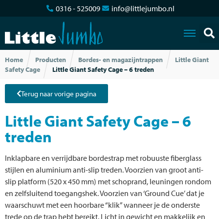
0316 - 525009
info@littlejumbo.nl
Home
Producten
Bordes- en magazijntrappen
Little Giant
Safety Cage
Little Giant Safety Cage – 6 treden
Terug naar vorige pagina
Little Giant Safety Cage – 6
treden
Inklapbare en verrijdbare bordestrap met robuuste fiberglass
stijlen en aluminium anti-slip treden. Voorzien van groot anti-
slip platform (520 x 450 mm) met schoprand, leuningen rondom
en zelfsluitend toegangshek. Voorzien van ‘Ground Cue’ dat je
waarschuwt met een hoorbare “klik” wanneer je de onderste
trede op de trap hebt bereikt. Licht in gewicht en makkelijk en