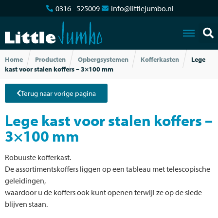
0316 - 525009
info@littlejumbo.nl
Home
Producten
Opbergsystemen
Kofferkasten
Lege
kast voor stalen koffers – 3×100 mm
Terug naar vorige pagina
Lege kast voor stalen koffers –
3×100 mm
Robuuste kofferkast.
De assortimentskoffers liggen op een tableau met telescopische
geleidingen,
waardoor u de koffers ook kunt openen terwijl ze op de slede
blijven staan.