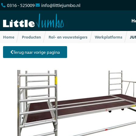
0316 - 525009
info@littlejumbo.nl
H
Home
Producten
Rol- en vouwsteigers
Werkplatforms
JU
Terug naar vorige pagina