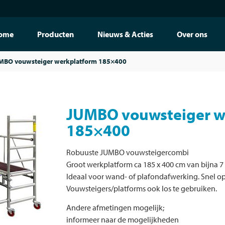
ome
Producten
Nieuws & Acties
Over ons
MBO vouwsteiger werkplatform 185×400
JUMBO vouwsteiger w
185×400
Robuuste JUMBO vouwsteigercombi
Groot werkplatform ca 185 x 400 cm van bijna 7
Ideaal voor wand- of plafondafwerking. Snel op 
Vouwsteigers/platforms ook los te gebruiken.
Andere afmetingen mogelijk;
informeer naar de mogelijkheden