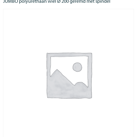
JUMBO polyurethaan wiel Ø 200 geremd met spindel