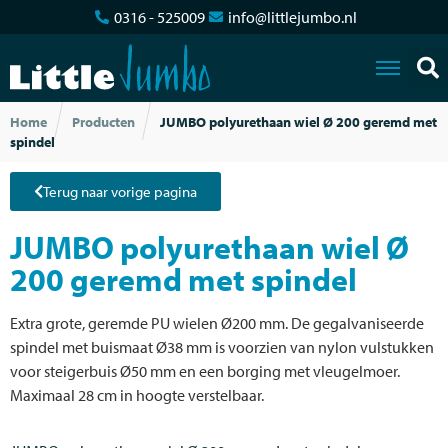
0316 - 525009
info@littlejumbo.nl
Home
Producten
JUMBO polyurethaan wiel Ø 200 geremd met
spindel
Terug naar vorige pagina
JUMBO polyurethaan wiel Ø
200 geremd met spindel
Extra grote, geremde PU wielen Ø200 mm. De gegalvaniseerde
spindel met buismaat Ø38 mm is voorzien van nylon vulstukken
voor steigerbuis Ø50 mm en een borging met vleugelmoer.
Maximaal 28 cm in hoogte verstelbaar.