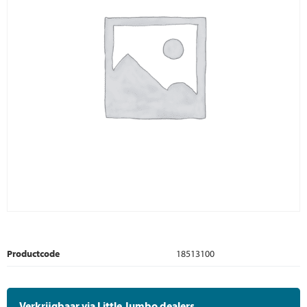
Productcode
18513100
Verkrijgbaar via Little Jumbo dealers