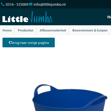
0316 - 525009
info@littlejumbo.nl
H
Home
Producten
Afbouwmaterieel
Bouwemmers & kuipen
Terug naar vorige pagina