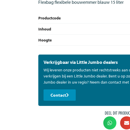
Flexbag flexibele bouwemmer blauw 15 liter
Productcode
Inhoud
Hoogte
Verkrijgbaar via Little Jumbo dealers
Wij leveren onze producten niet rechtstreeks aan
verkrijgen bij een Little Jumbo dealer. Bent u op zo
Jumbo dealer in uw regio? Neem dan contact met 
Contact
DEEL DIT PRODUC