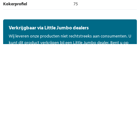
Kokerprofiel
75
Verkrijgbaar via Little Jumbo dealers
Wij leveren onze producten niet rechtstreeks aan consumenten. U
kunt dit product verkrijgen bij een Little Jumbo dealer. Bent u op
zoek naar de dichtstbijzijnde Little Jumbo dealer in uw regio?
Neem dan contact met ons op!
Contact
DEEL DIT PRODUCT