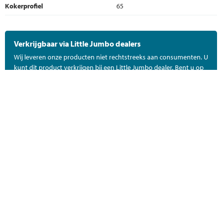
Kokerprofiel
65
Verkrijgbaar via Little Jumbo dealers
Wij leveren onze producten niet rechtstreeks aan consumenten. U
kunt dit product verkrijgen bij een Little Jumbo dealer. Bent u op
zoek naar de dichtstbijzijnde Little Jumbo dealer in uw regio?
Neem dan contact met ons op!
Contact
DEEL DIT PRODUCT