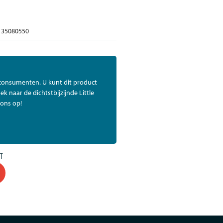
35080550
 consumenten. U kunt dit product
ek naar de dichtstbijzijnde Little
ons op!
T