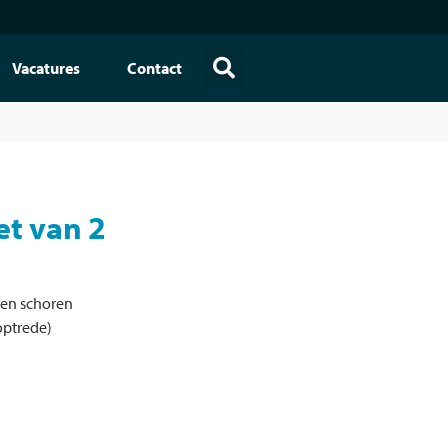
Vacatures
Contact
et van 2
en schoren
 optrede)