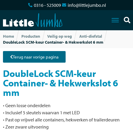
0316 - 525009
info@littlejumbo.nl
Home
Producten
Veilig op weg
Anti-diefstal
DoubleLock SCM-keur Container- & Hekwerkslot 6 mm
Terug naar vorige pagina
DoubleLock SCM-keur
Container- & Hekwerkslot 6
mm
• Geen losse onderdelen
• Inclusief 5 sleutels waarvan 1 met LED
• Past op vrijwel alle containers, hekwerken of trailerdeuren
• Zeer zware uitvoering