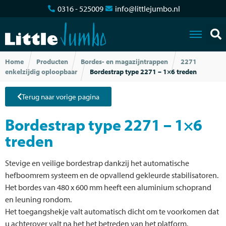
0316 - 525009
info@littlejumbo.nl
Home
Producten
Bordes- en magazijntrappen
2271
enkelzijdig oploopbaar
Bordestrap type 2271 – 1×6 treden
Terug naar vorige pagina
Bordestrap type 2271 – 1×6
treden
Stevige en veilige bordestrap dankzij het automatische
hefboomrem systeem en de opvallend gekleurde stabilisatoren.
Het bordes van 480 x 600 mm heeft een aluminium schoprand
en leuning rondom.
Het toegangshekje valt automatisch dicht om te voorkomen dat
u achterover valt na het het betreden van het platform.