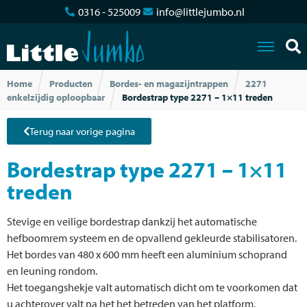
0316 - 525009
info@littlejumbo.nl
Home
Producten
Bordes- en magazijntrappen
2271
enkelzijdig oploopbaar
Bordestrap type 2271 – 1×11 treden
Terug naar vorige pagina
Bordestrap type 2271 – 1×11
treden
Stevige en veilige bordestrap dankzij het automatische
hefboomrem systeem en de opvallend gekleurde stabilisatoren.
Het bordes van 480 x 600 mm heeft een aluminium schoprand
en leuning rondom.
Het toegangshekje valt automatisch dicht om te voorkomen dat
u achterover valt na het het betreden van het platform.