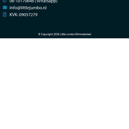
06-10170646 (Whatsapp)
info@littlejumbo.nl
KVK: 09057279
© Copyright 2026 Little Jumbo Klimmaterieel