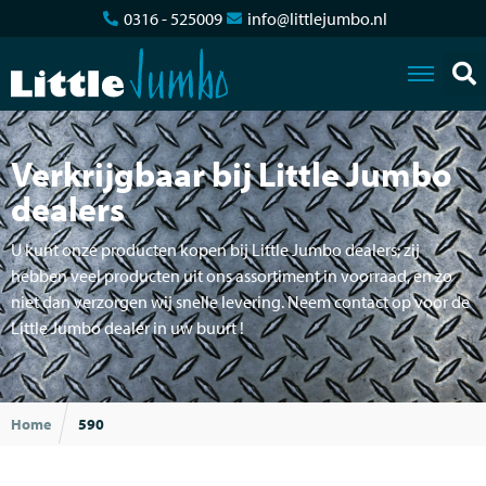
0316 - 525009
info@littlejumbo.nl
Verkrijgbaar bij Little Jumbo
dealers
U kunt onze producten kopen bij Little Jumbo dealers; zij
hebben veel producten uit ons assortiment in voorraad, en zo
niet dan verzorgen wij snelle levering. Neem contact op voor de
Little Jumbo dealer in uw buurt !
Home
590