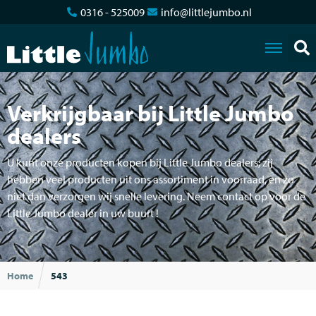
0316 - 525009
info@littlejumbo.nl
Verkrijgbaar bij Little Jumbo
dealers
U kunt onze producten kopen bij Little Jumbo dealers; zij
hebben veel producten uit ons assortiment in voorraad, en zo
niet dan verzorgen wij snelle levering. Neem contact op voor de
Little Jumbo dealer in uw buurt !
Home
543