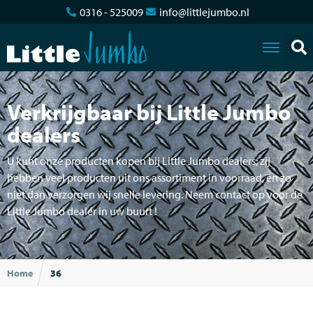
0316 - 525009
info@littlejumbo.nl
Verkrijgbaar bij Little Jumbo
dealers
U kunt onze producten kopen bij Little Jumbo dealers; zij
hebben veel producten uit ons assortiment in voorraad, en zo
niet dan verzorgen wij snelle levering. Neem contact op voor de
Little Jumbo dealer in uw buurt !
Home
36