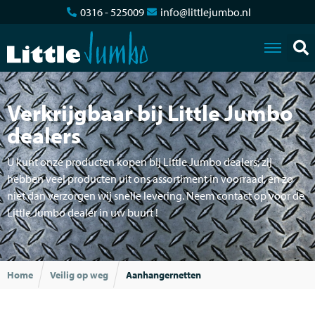
0316 - 525009
info@littlejumbo.nl
Verkrijgbaar bij Little Jumbo
dealers
U kunt onze producten kopen bij Little Jumbo dealers; zij
hebben veel producten uit ons assortiment in voorraad, en zo
niet dan verzorgen wij snelle levering. Neem contact op voor de
Little Jumbo dealer in uw buurt !
Home
Veilig op weg
Aanhangernetten