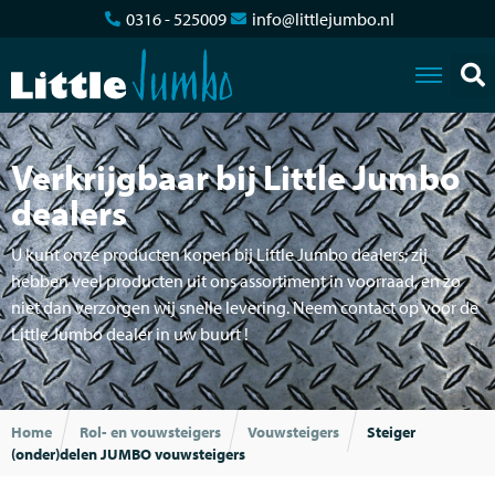
0316 - 525009
info@littlejumbo.nl
Verkrijgbaar bij Little Jumbo
dealers
U kunt onze producten kopen bij Little Jumbo dealers; zij
hebben veel producten uit ons assortiment in voorraad, en zo
niet dan verzorgen wij snelle levering. Neem contact op voor de
Little Jumbo dealer in uw buurt !
Home
Rol- en vouwsteigers
Vouwsteigers
Steiger
(onder)delen JUMBO vouwsteigers