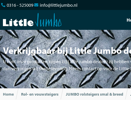
0316 - 525009
info@littlejumbo.nl
H
Verkrijgbaar bij Little Jumbo d
U kunt onze producten kopen bij Little Jumbo dealers; zij hebben v
dan verzorgen wij snelle levering. Neem contact op voor de Little
Home
Rol- en vouwsteigers
JUMBO rolsteigers smal & breed