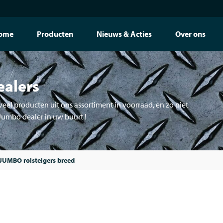
ome
Producten
Nieuws & Acties
Over ons
ealers
eel producten uit ons assortiment in voorraad, en zo niet
 Jumbo dealer in uw buurt !
JUMBO rolsteigers breed