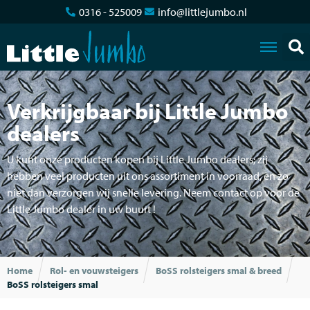
0316 - 525009
info@littlejumbo.nl
Verkrijgbaar bij Little Jumbo
dealers
U kunt onze producten kopen bij Little Jumbo dealers; zij
hebben veel producten uit ons assortiment in voorraad, en zo
niet dan verzorgen wij snelle levering. Neem contact op voor de
Little Jumbo dealer in uw buurt !
Home
Rol- en vouwsteigers
BoSS rolsteigers smal & breed
BoSS rolsteigers smal