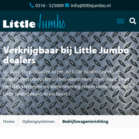
0316 - 525009
info@littlejumbo.nl
Verkrijgbaar bij Little Jumbo
dealers
U kunt onze producten kopen bij Little Jumbo dealers; zij
hebben veel producten uit ons assortiment in voorraad, en zo
niet dan verzorgen wij snelle levering. Neem contact op voor de
Little Jumbo dealer in uw buurt !
Home
Opbergsystemen
Bedrijfswageninrichting