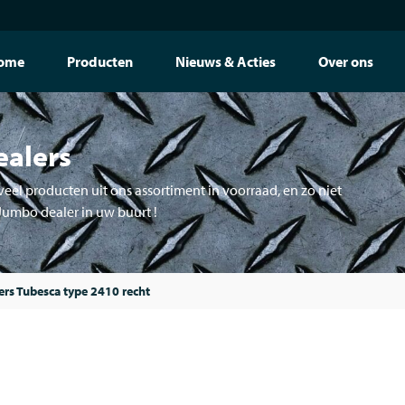
ome
Producten
Nieuws & Acties
Over ons
ealers
eel producten uit ons assortiment in voorraad, en zo niet
 Jumbo dealer in uw buurt !
ers Tubesca type 2410 recht