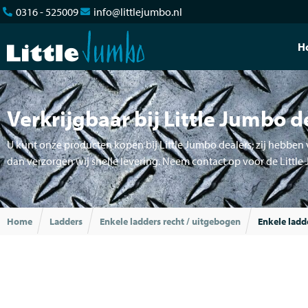
0316 - 525009
info@littlejumbo.nl
H
Verkrijgbaar bij Little Jumbo d
U kunt onze producten kopen bij Little Jumbo dealers; zij hebben v
dan verzorgen wij snelle levering. Neem contact op voor de Little
Home
Ladders
Enkele ladders recht / uitgebogen
Enkele ladd