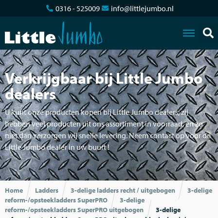
0316 - 525009
info@littlejumbo.nl
Verkrijgbaar bij Little Jumbo
dealers
U kunt onze producten kopen bij Little Jumbo dealers; zij
hebben veel producten uit ons assortiment in voorraad, en zo
niet dan verzorgen wij snelle levering. Neem contact op voor de
Little Jumbo dealer in uw buurt !
Home
Ladders
3-delige ladders recht / uitgebogen
3-delige
reform-/opsteekladders SuperPRO
3-delige
reform-/opsteekladders SuperPRO uitgebogen
3-delige