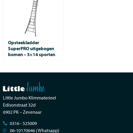
Opsteekladder
SuperPRO uitgebogen
bomen – 3×14 sporten
Little Jumbo Klimmaterieel
Edisonstraat 32d
6902 PK – Zevenaar
0316 - 525009
06-10170646 (Whatsapp)