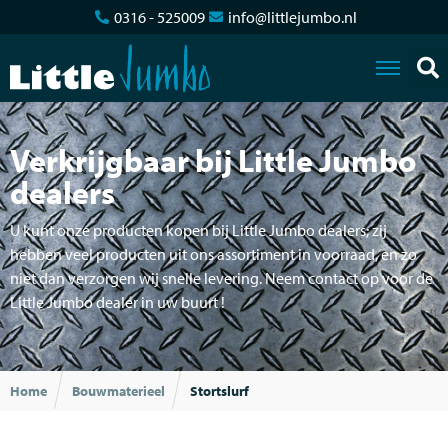
0316 - 525009
info@littlejumbo.nl
Verkrijgbaar bij Little Jumbo
dealers
U kunt onze producten kopen bij Little Jumbo dealers; zij
hebben veel producten uit ons assortiment in voorraad, en zo
niet dan verzorgen wij snelle levering. Neem contact op voor de
Little Jumbo dealer in uw buurt !
Home
Bouwmaterieel
Stortslurf