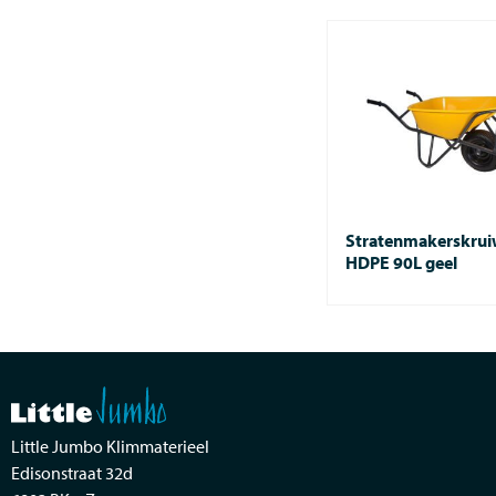
Stratenmakerskru
HDPE 90L geel
Little Jumbo Klimmaterieel
Edisonstraat 32d