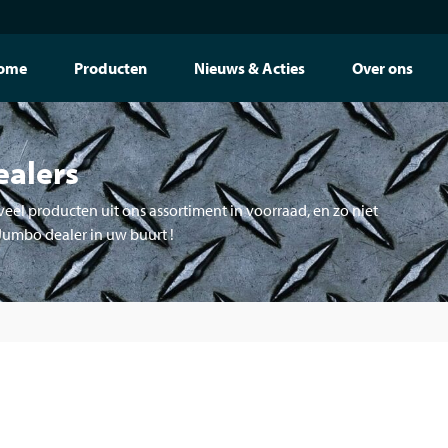
ome
Producten
Nieuws & Acties
Over ons
ealers
eel producten uit ons assortiment in voorraad, en zo niet
 Jumbo dealer in uw buurt !