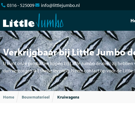
0316 - 525009
info@littlejumbo.nl
H
Verkrijgbaar bij Little Jumbo d
U kunt onze producten kopen bij Little Jumbo dealers; zij hebben v
dan verzorgen wij snelle levering. Neem contact op voor de Little
Home
Bouwmaterieel
Kruiwagens