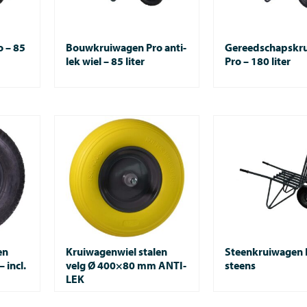
 – 85
Bouwkruiwagen Pro anti-
Gereedschapskr
lek wiel – 85 liter
Pro – 180 liter
en
Kruiwagenwiel stalen
Steenkruiwagen 
 incl.
velg Ø 400×80 mm ANTI-
steens
LEK