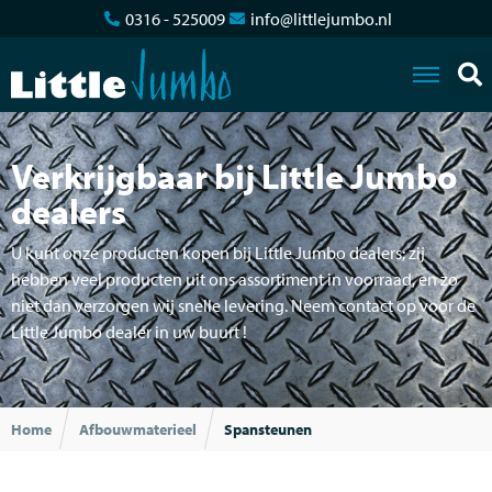
0316 - 525009
info@littlejumbo.nl
Verkrijgbaar bij Little Jumbo
dealers
U kunt onze producten kopen bij Little Jumbo dealers; zij
hebben veel producten uit ons assortiment in voorraad, en zo
niet dan verzorgen wij snelle levering. Neem contact op voor de
Little Jumbo dealer in uw buurt !
Home
Afbouwmaterieel
Spansteunen