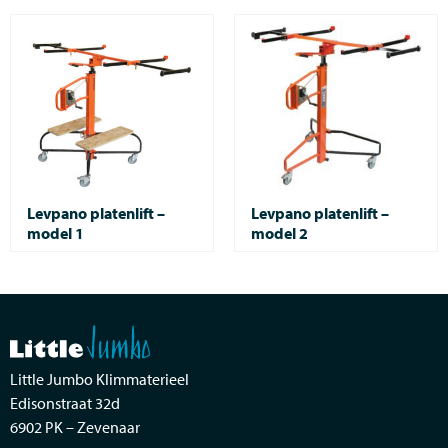
Levpano platenlift –
Levpano platenlift –
model 1
model 2
Little Jumbo Klimmaterieel
Edisonstraat 32d
6902 PK – Zevenaar