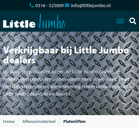
0316 - 525009
info@littlejumbo.nl
Verkrijgbaar bij Little Jumbo
dealers
U kunt onze producten kopen bij Little Jumbo dealers; zij
hebben veel producten uit ons assortiment in voorraad, en zo
niet dan verzorgen wij snelle levering. Neem contact op voor de
Little Jumbo dealer in uw buurt !
Home
Afbouwmaterieel
Platenliften