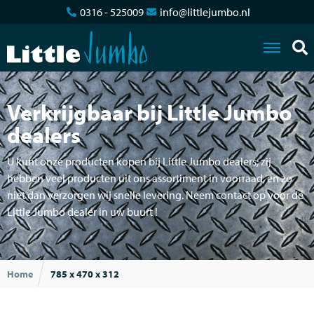
0316 - 525009
info@littlejumbo.nl
Verkrijgbaar bij Little Jumbo
dealers
U kunt onze producten kopen bij Little Jumbo dealers; zij
hebben veel producten uit ons assortiment in voorraad, en zo
niet dan verzorgen wij snelle levering. Neem contact op voor de
Little Jumbo dealer in uw buurt !
Home
785 x 470 x 312