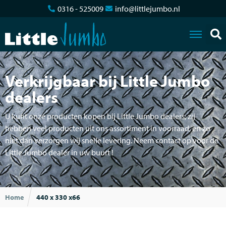
0316 - 525009
info@littlejumbo.nl
Verkrijgbaar bij Little Jumbo
dealers
U kunt onze producten kopen bij Little Jumbo dealers; zij
hebben veel producten uit ons assortiment in voorraad, en zo
niet dan verzorgen wij snelle levering. Neem contact op voor de
Little Jumbo dealer in uw buurt !
Home
440 x 330 x66