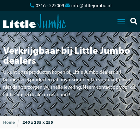
0316 - 525009
info@littlejumbo.nl
Verkrijgbaar bij Little Jumbo
dealers
U kunt onze producten kopen bij Little Jumbo dealers; zij
hebben veel producten uit ons assortiment in voorraad, en zo
niet dan verzorgen wij snelle levering. Neem contact op voor de
Little Jumbo dealer in uw buurt !
Home
240 x 235 x 255