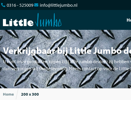
0316 - 525009
info@littlejumbo.nl
H
Verkrijgbaar bij Little Jumbo d
U kunt onze producten kopen bij Little Jumbo dealers; zij hebben v
dan verzorgen wij snelle levering. Neem contact op voor de Little
Home
200 x 300