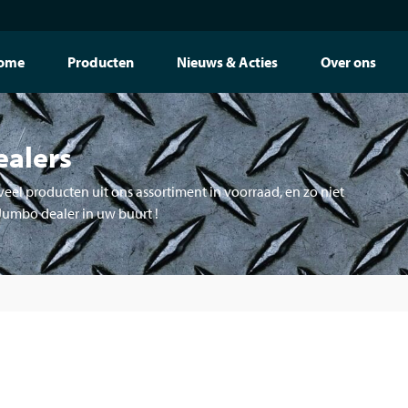
ome
Producten
Nieuws & Acties
Over ons
ealers
eel producten uit ons assortiment in voorraad, en zo niet
 Jumbo dealer in uw buurt !